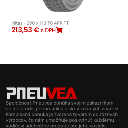
Mitas - 290 x 110 TC 4PR TT
213,53
€
s DPH
Spoločnosť Pneuvea ponúka svojim zákazníkom
online predaj pneumatík a diskov známych značiek.
Komplexná ponuka je tvorená tovarom od rôznych
výrobcov, čo nám umožňuje poskytnúť každému
vodičovi adekvátne prezutie pre jeho vozidlo.