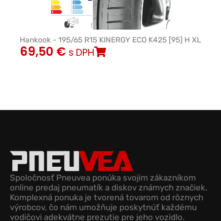
Hankook - 195/65 R15 KINERGY ECO K425 [95] H XL
69,50
€
s DPH
Spoločnosť Pneuvea ponúka svojim zákazníkom
online predaj pneumatík a diskov známych značiek.
Komplexná ponuka je tvorená tovarom od rôznych
výrobcov, čo nám umožňuje poskytnúť každému
vodičovi adekvátne prezutie pre jeho vozidlo.