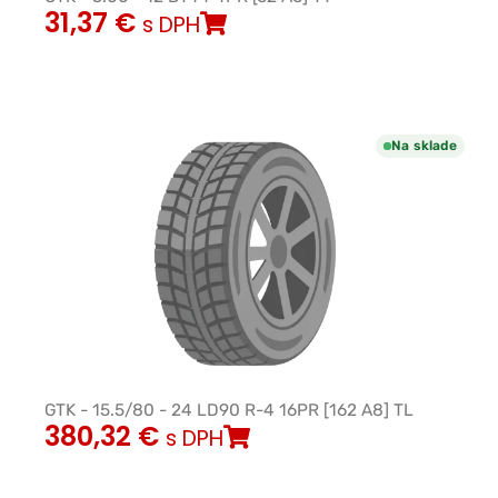
31,37
€
s DPH
Na sklade
GTK - 15.5/80 - 24 LD90 R-4 16PR [162 A8] TL
380,32
€
s DPH