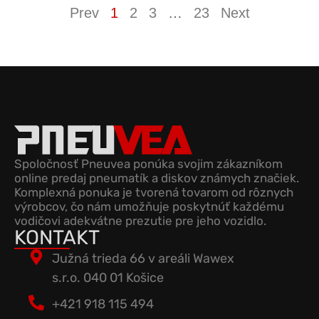
Prev
1
2
3
…
23
Next
Spoločnosť Pneuvea ponúka svojim zákazníkom
online predaj pneumatík a diskov známych značiek.
Komplexná ponuka je tvorená tovarom od rôznych
výrobcov, čo nám umožňuje poskytnúť každému
vodičovi adekvátne prezutie pre jeho vozidlo.
KONTAKT
Južná trieda 66 v areáli Wawex
s.r.o. 040 01 Košice
+421 918 115 494