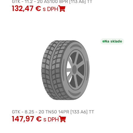
GTK - 11.2 - 20 AS100 8PR [113 A6] TT
132,47
€
s DPH
Na sklade
GTK - 8.25 - 20 TN50 14PR [133 A6] TT
147,97
€
s DPH