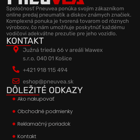
Spoločnosť Pneuvea ponúka svojim zákazníkom
online predaj pneumatík a diskov známych značiek.
Komplexná ponuka je tvorená tovarom od rôznych
výrobcov, čo nám umožňuje poskytnúť každému
vodičovi adekvátne prezutie pre jeho vozidlo.
KONTAKT
Južná trieda 66 v areáli Wawex
s.r.o. 040 01 Košice
+421 918 115 494
eshop@pneuvea.sk
DÔLEŽITÉ ODKAZY
Ako nakupovať
Obchodné podmienky
Reklamačný poriadok
Kontakt