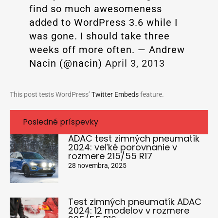
find so much awesomeness
added to WordPress 3.6 while I
was gone. I should take three
weeks off more often.
— Andrew
Nacin (@nacin)
April 3, 2013
This post tests WordPress’
Twitter Embeds
feature.
Posledné príspevky
ADAC test zimných pneumatík
2024: veľké porovnanie v
rozmere 215/55 R17
28 novembra, 2025
Test zimných pneumatík ADAC
2024: 12 modelov v rozmere