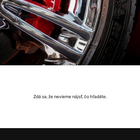
Zdá sa, že nevieme nájsť, čo hľadáte.