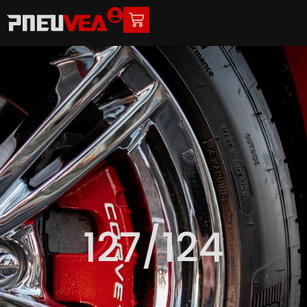
127/124