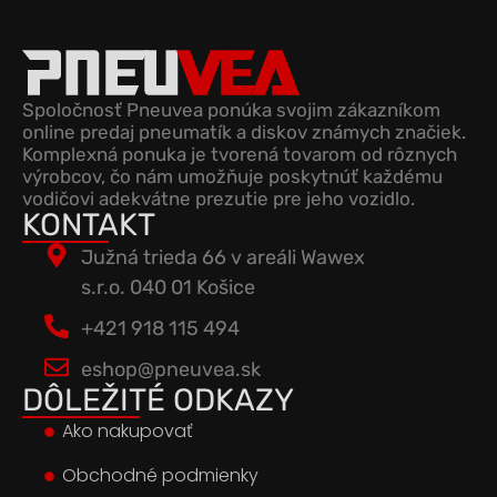
Spoločnosť Pneuvea ponúka svojim zákazníkom
online predaj pneumatík a diskov známych značiek.
Komplexná ponuka je tvorená tovarom od rôznych
výrobcov, čo nám umožňuje poskytnúť každému
vodičovi adekvátne prezutie pre jeho vozidlo.
KONTAKT
Južná trieda 66 v areáli Wawex
s.r.o. 040 01 Košice
+421 918 115 494
eshop@pneuvea.sk
DÔLEŽITÉ ODKAZY
Ako nakupovať
Obchodné podmienky