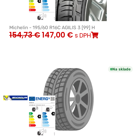
Michelin - 195/60 R16C AGILIS 3 [99] H
154,73
€
147,00
€
s DPH
Na sklade