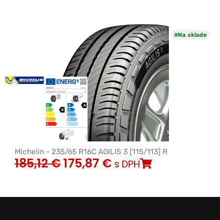
Na sklade
Michelin - 235/65 R16C AGILIS 3 [115/113] R
185,12
€
175,87
€
s DPH