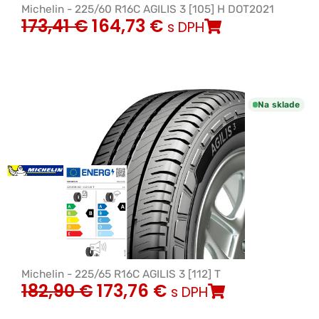
Michelin - 225/60 R16C AGILIS 3 [105] H DOT2021
173,41
€
164,73
€
s DPH
Na sklade
Michelin - 225/65 R16C AGILIS 3 [112] T
182,90
€
173,76
€
s DPH