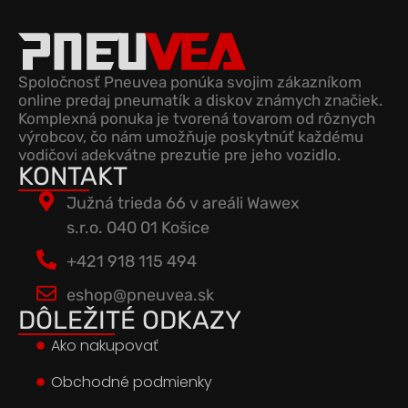
Spoločnosť Pneuvea ponúka svojim zákazníkom
online predaj pneumatík a diskov známych značiek.
Komplexná ponuka je tvorená tovarom od rôznych
výrobcov, čo nám umožňuje poskytnúť každému
vodičovi adekvátne prezutie pre jeho vozidlo.
KONTAKT
Južná trieda 66 v areáli Wawex
s.r.o. 040 01 Košice
+421 918 115 494
eshop@pneuvea.sk
DÔLEŽITÉ ODKAZY
Ako nakupovať
Obchodné podmienky