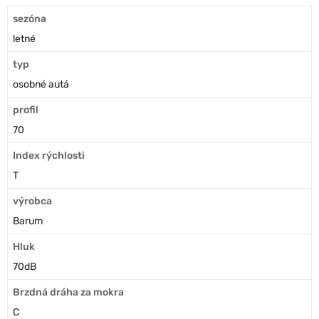
sezóna
letné
typ
osobné autá
profil
70
Index rýchlosti
T
výrobca
Barum
Hluk
70dB
Brzdná dráha za mokra
C