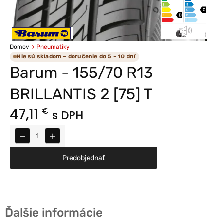
Domov
Pneumatiky
Nie sú skladom – doručenie do 5 - 10 dní
Barum - 155/70 R13
BRILLANTIS 2 [75] T
47,11
€
s DPH
−
+
Predobjednať
Ďalšie informácie