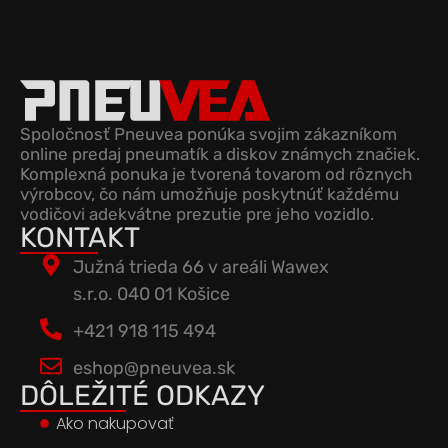
Spoločnosť Pneuvea ponúka svojim zákazníkom
online predaj pneumatík a diskov známych značiek.
Komplexná ponuka je tvorená tovarom od rôznych
výrobcov, čo nám umožňuje poskytnúť každému
vodičovi adekvátne prezutie pre jeho vozidlo.
KONTAKT
Južná trieda 66 v areáli Wawex
s.r.o. 040 01 Košice
+421 918 115 494
eshop@pneuvea.sk
DÔLEŽITÉ ODKAZY
Ako nakupovať