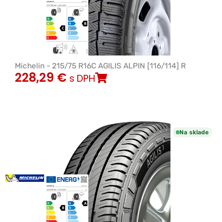
Michelin - 215/75 R16C AGILIS ALPIN [116/114] R
228,29
€
s DPH
Na sklade