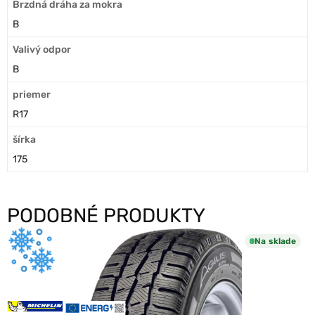
Brzdná dráha za mokra
B
Valivý odpor
B
priemer
R17
šírka
175
PODOBNÉ PRODUKTY
Na sklade