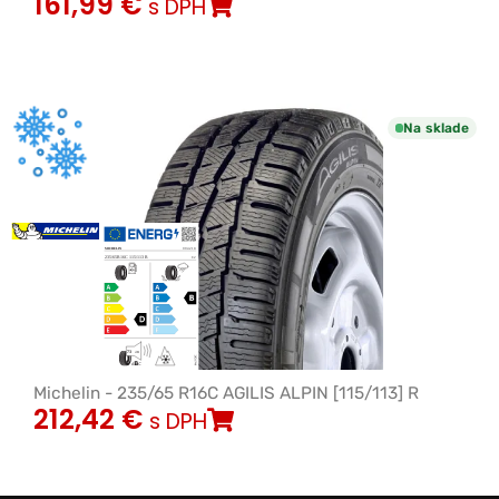
161,99
€
s DPH
Na sklade
Michelin - 235/65 R16C AGILIS ALPIN [115/113] R
212,42
€
s DPH