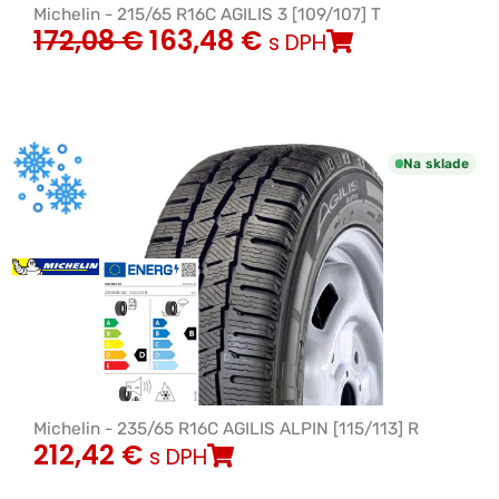
Michelin - 215/65 R16C AGILIS 3 [109/107] T
172,08
€
163,48
€
s DPH
Na sklade
Michelin - 235/65 R16C AGILIS ALPIN [115/113] R
212,42
€
s DPH