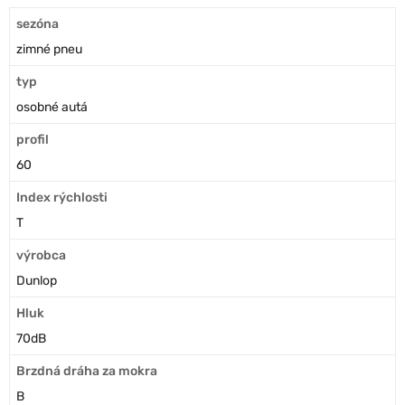
sezóna
zimné pneu
typ
osobné autá
profil
60
Index rýchlosti
T
výrobca
Dunlop
Hluk
70dB
Brzdná dráha za mokra
B