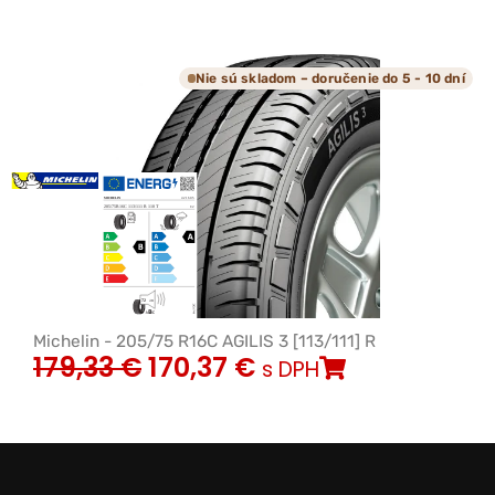
Nie sú skladom – doručenie do 5 - 10 dní
Michelin - 205/75 R16C AGILIS 3 [113/111] R
179,33
€
170,37
€
s DPH