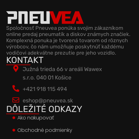
Spoločnosť Pneuvea ponúka svojim zákazníkom
online predaj pneumatík a diskov známych značiek.
Komplexná ponuka je tvorená tovarom od rôznych
výrobcov, čo nám umožňuje poskytnúť každému
vodičovi adekvátne prezutie pre jeho vozidlo.
KONTAKT
Južná trieda 66 v areáli Wawex
s.r.o. 040 01 Košice
+421 918 115 494
eshop@pneuvea.sk
DÔLEŽITÉ ODKAZY
Ako nakupovať
Obchodné podmienky