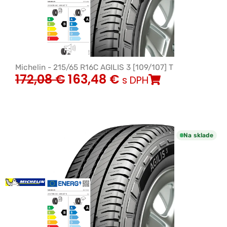
Michelin - 215/65 R16C AGILIS 3 [109/107] T
172,08
€
163,48
€
s DPH
Na sklade