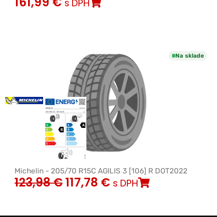
161,99
€
s DPH
Na sklade
Michelin - 205/70 R15C AGILIS 3 [106] R DOT2022
123,98
€
117,78
€
s DPH