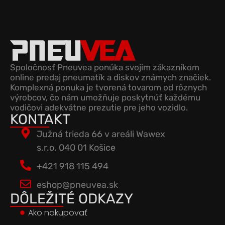
Spoločnosť Pneuvea ponúka svojim zákazníkom
online predaj pneumatík a diskov známych značiek.
Komplexná ponuka je tvorená tovarom od rôznych
výrobcov, čo nám umožňuje poskytnúť každému
vodičovi adekvátne prezutie pre jeho vozidlo.
KONTAKT
Južná trieda 66 v areáli Wawex
s.r.o. 040 01 Košice
+421 918 115 494
eshop@pneuvea.sk
DÔLEŽITÉ ODKAZY
Ako nakupovať