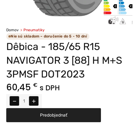
Domov
Pneumatiky
Nie sú skladom – doručenie do 5 - 10 dní
Dêbica - 185/65 R15
NAVIGATOR 3 [88] H M+S
3PMSF DOT2023
60,45
€
s DPH
−
+
Predobjednať