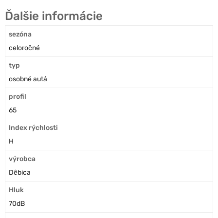
Ďalšie informácie
sezóna
celoročné
typ
osobné autá
profil
65
Index rýchlosti
H
výrobca
Dêbica
Hluk
70dB