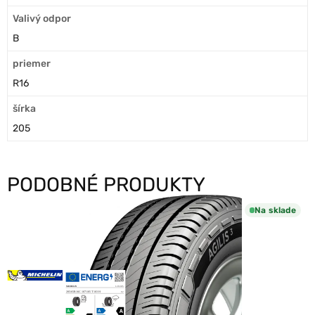
Valivý odpor
B
priemer
R16
šírka
205
PODOBNÉ PRODUKTY
Na sklade