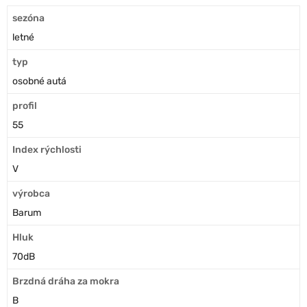
sezóna
letné
typ
osobné autá
profil
55
Index rýchlosti
V
výrobca
Barum
Hluk
70dB
Brzdná dráha za mokra
B