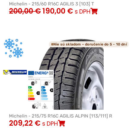
Michelin - 215/60 R16C AGILIS 3 [103] T
200,00
€
190,00
€
s DPH
Nie sú skladom – doručenie do 5 - 10 dní
Michelin - 215/75 R16C AGILIS ALPIN [113/111] R
209,22
€
s DPH