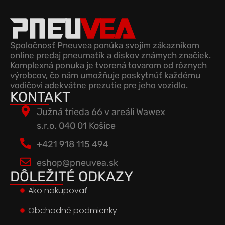
Spoločnosť Pneuvea ponúka svojim zákazníkom
online predaj pneumatík a diskov známych značiek.
Komplexná ponuka je tvorená tovarom od rôznych
výrobcov, čo nám umožňuje poskytnúť každému
vodičovi adekvátne prezutie pre jeho vozidlo.
KONTAKT
Južná trieda 66 v areáli Wawex
s.r.o. 040 01 Košice
+421 918 115 494
eshop@pneuvea.sk
DÔLEŽITÉ ODKAZY
Ako nakupovať
Obchodné podmienky