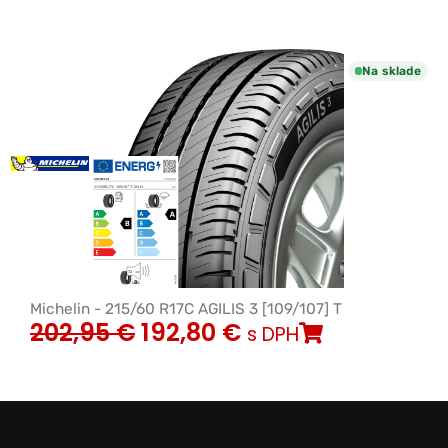
Na sklade
Michelin - 215/60 R17C AGILIS 3 [109/107] T
202,95
€
192,80
€
s DPH