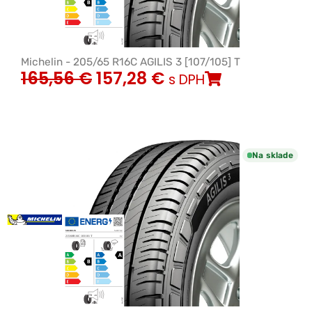
Michelin - 205/65 R16C AGILIS 3 [107/105] T
165,56
€
157,28
€
s DPH
Na sklade