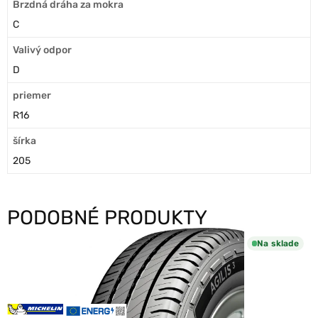
Brzdná dráha za mokra
C
Valivý odpor
D
priemer
R16
šírka
205
PODOBNÉ PRODUKTY
Na sklade