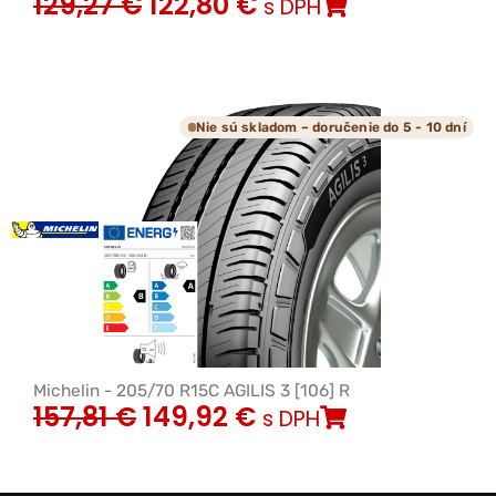
129,27
€
122,80
€
s DPH
Nie sú skladom – doručenie do 5 - 10 dní
Michelin - 205/70 R15C AGILIS 3 [106] R
157,81
€
149,92
€
s DPH