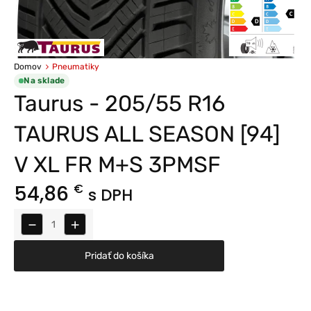
Domov
Pneumatiky
Na sklade
Taurus - 205/55 R16
TAURUS ALL SEASON [94]
V XL FR M+S 3PMSF
54,86
€
s DPH
−
+
Pridať do košíka