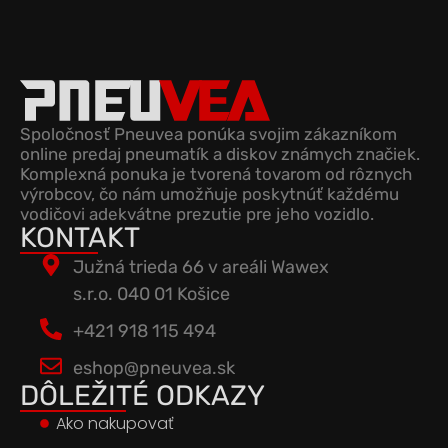
Spoločnosť Pneuvea ponúka svojim zákazníkom
online predaj pneumatík a diskov známych značiek.
Komplexná ponuka je tvorená tovarom od rôznych
výrobcov, čo nám umožňuje poskytnúť každému
vodičovi adekvátne prezutie pre jeho vozidlo.
KONTAKT
Južná trieda 66 v areáli Wawex
s.r.o. 040 01 Košice
+421 918 115 494
eshop@pneuvea.sk
DÔLEŽITÉ ODKAZY
Ako nakupovať