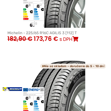
Michelin - 225/65 R16C AGILIS 3 [112] T
182,90
€
173,76
€
s DPH
Nie sú skladom – doručenie do 5 - 10 dní