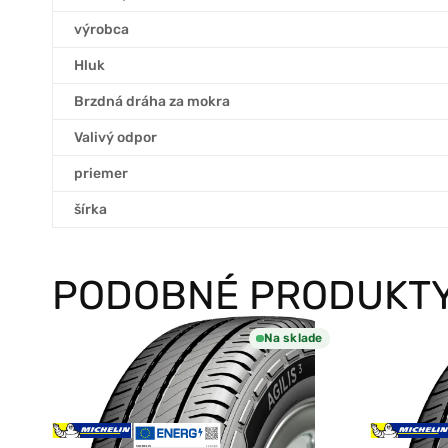
výrobca
Hluk
Brzdná dráha za mokra
Valivý odpor
priemer
šírka
PODOBNÉ PRODUKT
Na sklade