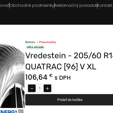
povať
Obchodné podmienky
Reklamačný poriadok
Kontakt
Domov
Pneumatiky
Na sklade
Vredestein - 205/60 R
QUATRAC [96] V XL
106,64
€
s DPH
−
+
Pridať do košíka