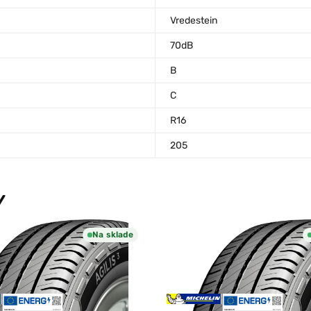
Vredestein
70dB
B
C
R16
205
Y
Na sklade