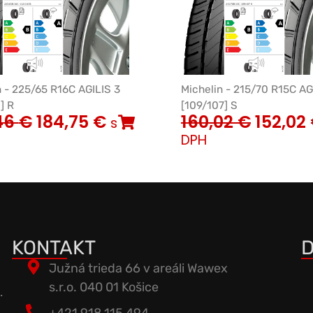
n - 225/65 R16C AGILIS 3
Michelin - 215/70 R15C AG
] R
[109/107] S
46
€
184,75
€
160,02
€
152,02
s
DPH
KONTAKT
D
Južná trieda 66 v areáli Wawex
s.r.o. 040 01 Košice
.