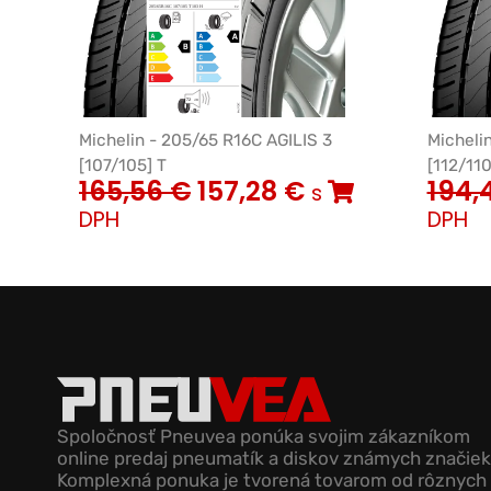
Michelin - 205/65 R16C AGILIS 3
Micheli
[107/105] T
[112/110
165,56
€
157,28
€
194,
s
DPH
DPH
Spoločnosť Pneuvea ponúka svojim zákazníkom
online predaj pneumatík a diskov známych značiek
Komplexná ponuka je tvorená tovarom od rôznych