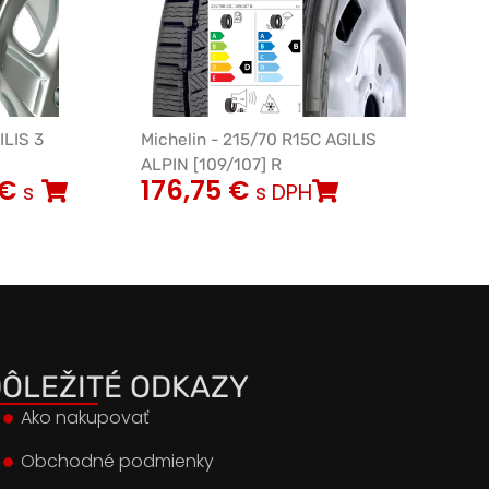
ILIS 3
Michelin - 215/70 R15C AGILIS
ALPIN [109/107] R
€
176,75
€
s
s DPH
ÔLEŽITÉ ODKAZY
Ako nakupovať
Obchodné podmienky