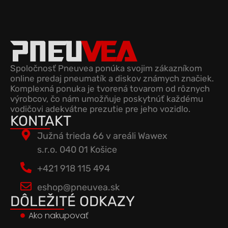
Spoločnosť Pneuvea ponúka svojim zákazníkom
online predaj pneumatík a diskov známych značiek.
Komplexná ponuka je tvorená tovarom od rôznych
výrobcov, čo nám umožňuje poskytnúť každému
vodičovi adekvátne prezutie pre jeho vozidlo.
KONTAKT
Južná trieda 66 v areáli Wawex
s.r.o. 040 01 Košice
+421 918 115 494
eshop@pneuvea.sk
DÔLEŽITÉ ODKAZY
Ako nakupovať