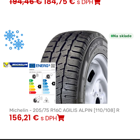
194,46
€
184,75
€
s DPH
Na sklade
Michelin - 205/75 R16C AGILIS ALPIN [110/108] R
156,21
€
s DPH