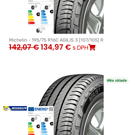
Michelin - 195/75 R16C AGILIS 3 [107/105] R
142,07
€
134,97
€
s DPH
Na sklade