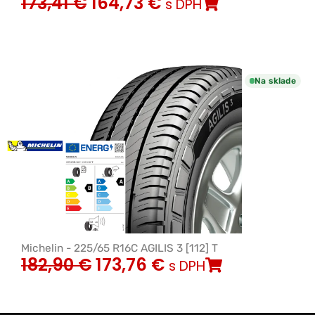
173,41
€
164,73
€
s DPH
Na sklade
Michelin - 225/65 R16C AGILIS 3 [112] T
182,90
€
173,76
€
s DPH