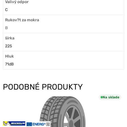
Valivý odpor
C
Rukov?t za mokra
B
šírka
225
Hluk
71dB
PODOBNÉ PRODUKTY
Na sklade