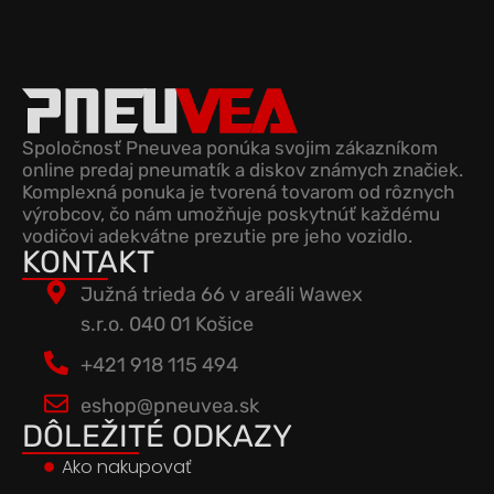
Spoločnosť Pneuvea ponúka svojim zákazníkom
online predaj pneumatík a diskov známych značiek.
Komplexná ponuka je tvorená tovarom od rôznych
výrobcov, čo nám umožňuje poskytnúť každému
vodičovi adekvátne prezutie pre jeho vozidlo.
KONTAKT
Južná trieda 66 v areáli Wawex
s.r.o. 040 01 Košice
+421 918 115 494
eshop@pneuvea.sk
DÔLEŽITÉ ODKAZY
Ako nakupovať