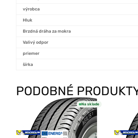
výrobca
Hluk
Brzdná dráha za mokra
Valivý odpor
priemer
šírka
PODOBNÉ PRODUKT
Na sklade