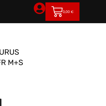
0,00
€
AURUS
FR M+S