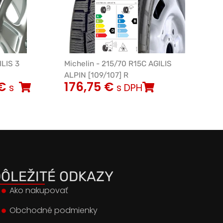
ILIS 3
Michelin - 215/70 R15C AGILIS
ALPIN [109/107] R
€
176,75
€
s
s DPH
ÔLEŽITÉ ODKAZY
Ako nakupovať
Obchodné podmienky