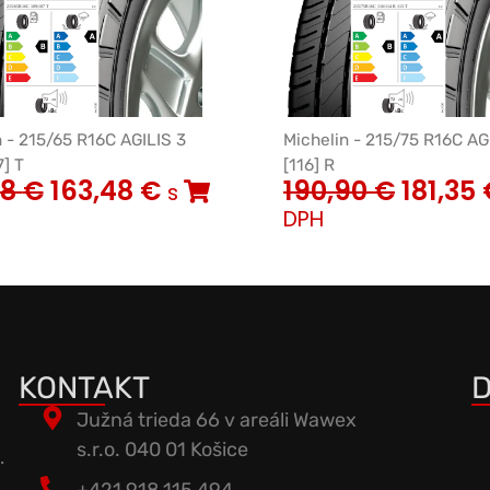
n - 215/65 R16C AGILIS 3
Michelin - 215/75 R16C AG
] T
[116] R
08
€
163,48
€
190,90
€
181,35
s
DPH
KONTAKT
D
Južná trieda 66 v areáli Wawex
s.r.o. 040 01 Košice
.