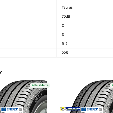
Taurus
70dB
C
D
R17
225
Y
Na sklade