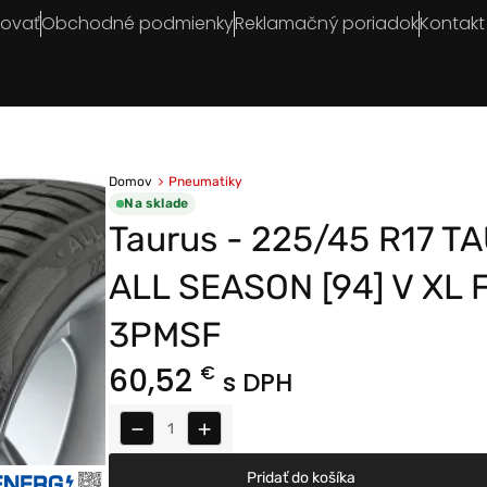
povať
Obchodné podmienky
Reklamačný poriadok
Kontakt
Domov
Pneumatiky
Na sklade
Taurus - 225/45 R17 T
ALL SEASON [94] V XL 
3PMSF
60,52
€
s DPH
−
+
Pridať do košíka