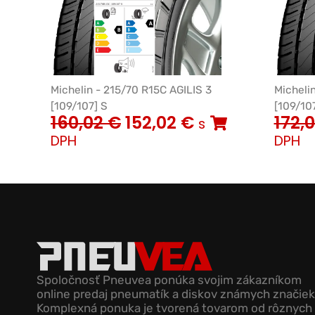
Michelin - 215/70 R15C AGILIS 3
Micheli
[109/107] S
[109/107
160,02
€
152,02
€
172,
s
DPH
DPH
Spoločnosť Pneuvea ponúka svojim zákazníkom
online predaj pneumatík a diskov známych značiek
Komplexná ponuka je tvorená tovarom od rôznych