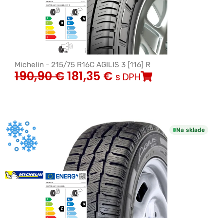
Michelin - 215/75 R16C AGILIS 3 [116] R
190,90
€
181,35
€
s DPH
Na sklade