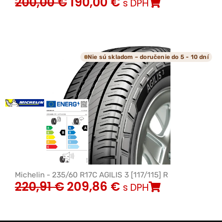
200,00
€
190,00
€
s DPH
Nie sú skladom – doručenie do 5 - 10 dní
Michelin - 235/60 R17C AGILIS 3 [117/115] R
220,91
€
209,86
€
s DPH