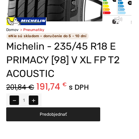
Domov
Pneumatiky
Nie sú skladom – doručenie do 5 - 10 dní
Michelin - 235/45 R18 E
PRIMACY [98] V XL FP T2
ACOUSTIC
191,74
€
201,84
€
s DPH
−
+
Predobjednať