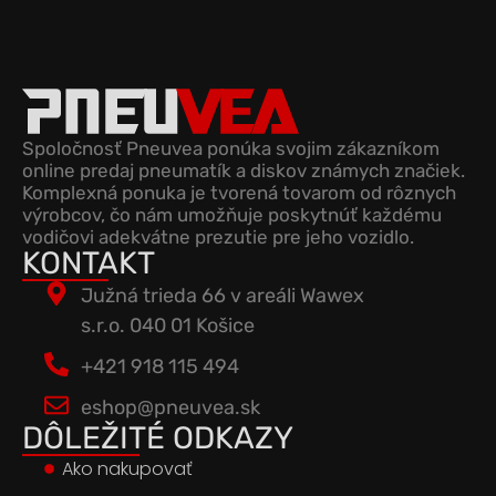
Spoločnosť Pneuvea ponúka svojim zákazníkom
online predaj pneumatík a diskov známych značiek.
Komplexná ponuka je tvorená tovarom od rôznych
výrobcov, čo nám umožňuje poskytnúť každému
vodičovi adekvátne prezutie pre jeho vozidlo.
KONTAKT
Južná trieda 66 v areáli Wawex
s.r.o. 040 01 Košice
+421 918 115 494
eshop@pneuvea.sk
DÔLEŽITÉ ODKAZY
Ako nakupovať