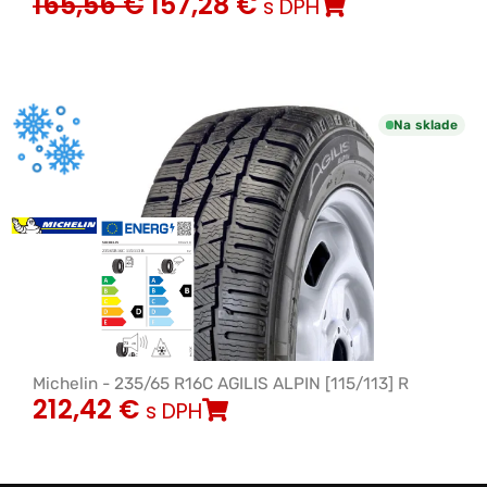
165,56
€
157,28
€
s DPH
Na sklade
Michelin - 235/65 R16C AGILIS ALPIN [115/113] R
212,42
€
s DPH