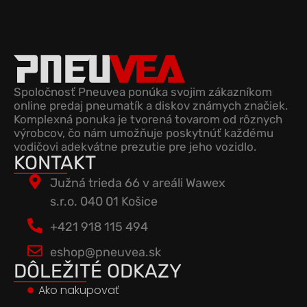
Spoločnosť Pneuvea ponúka svojim zákazníkom
online predaj pneumatík a diskov známych značiek.
Komplexná ponuka je tvorená tovarom od rôznych
výrobcov, čo nám umožňuje poskytnúť každému
vodičovi adekvátne prezutie pre jeho vozidlo.
KONTAKT
Južná trieda 66 v areáli Wawex
s.r.o. 040 01 Košice
+421 918 115 494
eshop@pneuvea.sk
DÔLEŽITÉ ODKAZY
Ako nakupovať