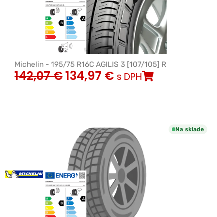
Michelin - 195/75 R16C AGILIS 3 [107/105] R
142,07
€
134,97
€
s DPH
Na sklade