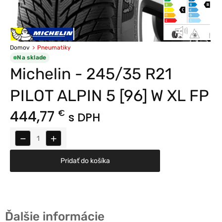
Domov
Pneumatiky
Na sklade
Michelin - 245/35 R21
PILOT ALPIN 5 [96] W XL FP
444,77
€
s DPH
−
+
Pridať do košíka
Ďalšie informácie