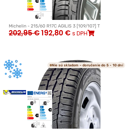
Michelin - 215/60 R17C AGILIS 3 [109/107] T
202,95
€
192,80
€
s DPH
Nie sú skladom – doručenie do 5 - 10 dní