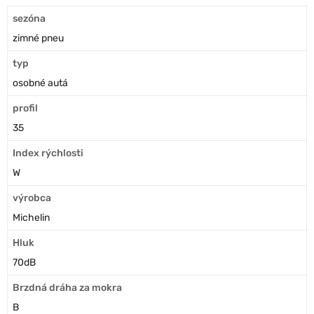
sezóna
zimné pneu
typ
osobné autá
profil
35
Index rýchlosti
W
výrobca
Michelin
Hluk
70dB
Brzdná dráha za mokra
B