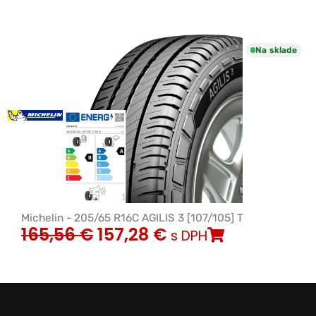
Na sklade
Michelin - 205/65 R16C AGILIS 3 [107/105] T
165,56
€
157,28
€
s DPH