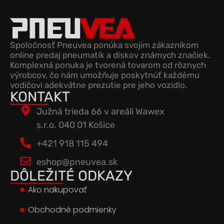
Spoločnosť Pneuvea ponúka svojim zákazníkom
online predaj pneumatík a diskov známych značiek.
Komplexná ponuka je tvorená tovarom od rôznych
výrobcov, čo nám umožňuje poskytnúť každému
vodičovi adekvátne prezutie pre jeho vozidlo.
KONTAKT
Južná trieda 66 v areáli Wawex
s.r.o. 040 01 Košice
+421 918 115 494
eshop@pneuvea.sk
DÔLEŽITÉ ODKAZY
Ako nakupovať
Obchodné podmienky