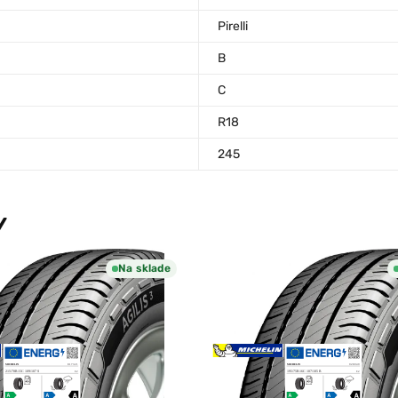
Pirelli
B
C
R18
245
Y
Na sklade