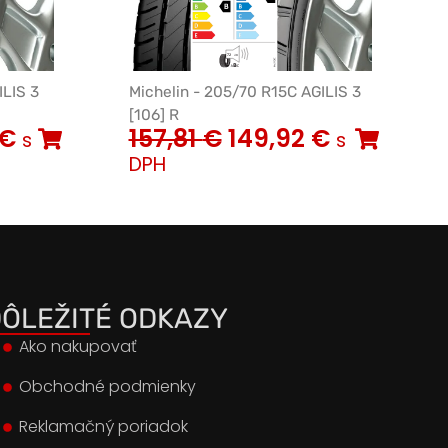
ILIS 3
Michelin - 205/70 R15C AGILIS 3
[106] R
€
157,81
€
149,92
€
s
s
DPH
ÔLEŽITÉ ODKAZY
Ako nakupovať
Obchodné podmienky
Reklamačný poriadok