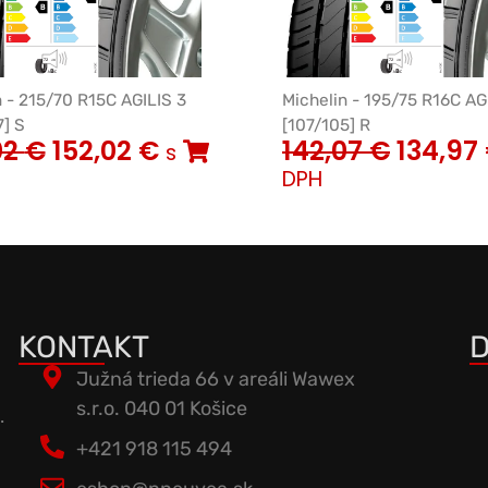
n - 215/70 R15C AGILIS 3
Michelin - 195/75 R16C AG
7] S
[107/105] R
02
€
152,02
€
142,07
€
134,97
s
DPH
KONTAKT
D
Južná trieda 66 v areáli Wawex
s.r.o. 040 01 Košice
.
+421 918 115 494