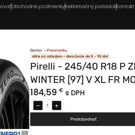
povať
Obchodné podmienky
Reklamačný poriadok
Kontakt
Domov
Pneumatiky
Nie sú skladom – doručenie do 5 - 10 dní
Pirelli - 245/40 R18 P 
WINTER [97] V XL FR M
184,59
€
s DPH
−
+
Predobjednať