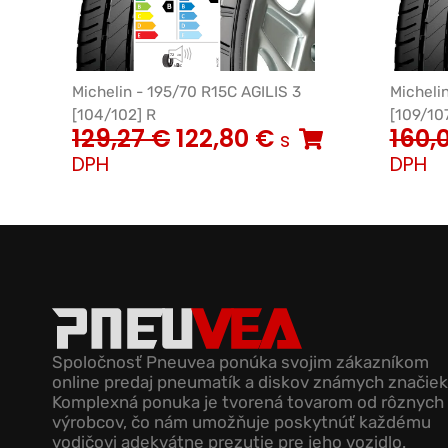
Michelin - 195/70 R15C AGILIS 3
Micheli
[104/102] R
[109/10
129,27
€
122,80
€
160,
s
DPH
DPH
Spoločnosť Pneuvea ponúka svojim zákazníkom
online predaj pneumatík a diskov známych značiek
Komplexná ponuka je tvorená tovarom od rôznych
výrobcov, čo nám umožňuje poskytnúť každému
vodičovi adekvátne prezutie pre jeho vozidlo.