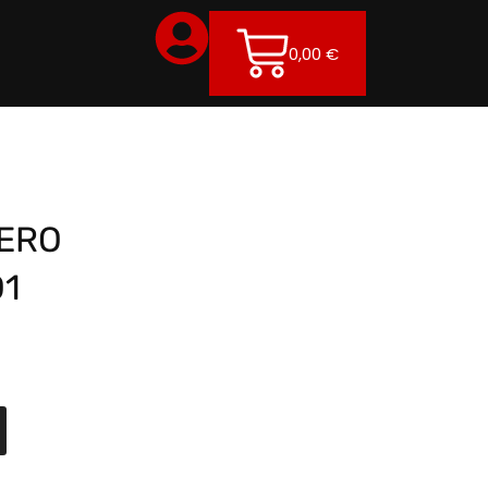
0,00
€
ZERO
O1