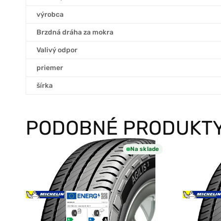
výrobca
Brzdná dráha za mokra
Valivý odpor
priemer
šírka
PODOBNÉ PRODUKT
Na sklade