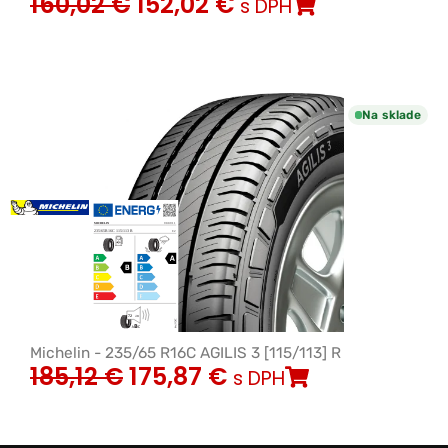
160,02
€
152,02
€
s DPH
Na sklade
Michelin - 235/65 R16C AGILIS 3 [115/113] R
185,12
€
175,87
€
s DPH