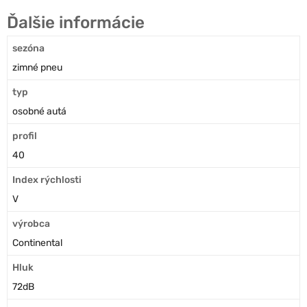
Ďalšie informácie
sezóna
zimné pneu
typ
osobné autá
profil
40
Index rýchlosti
V
výrobca
Continental
Hluk
72dB