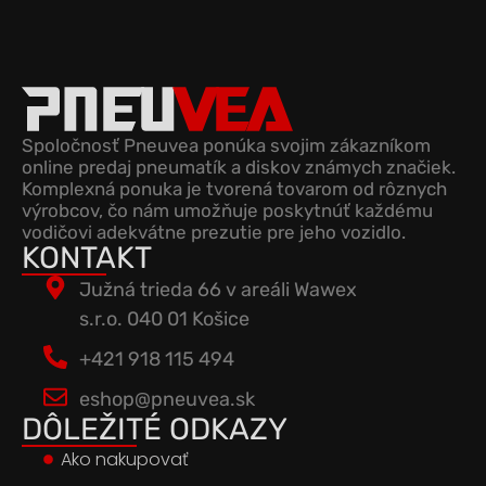
Spoločnosť Pneuvea ponúka svojim zákazníkom
online predaj pneumatík a diskov známych značiek.
Komplexná ponuka je tvorená tovarom od rôznych
výrobcov, čo nám umožňuje poskytnúť každému
vodičovi adekvátne prezutie pre jeho vozidlo.
KONTAKT
Južná trieda 66 v areáli Wawex
s.r.o. 040 01 Košice
+421 918 115 494
eshop@pneuvea.sk
DÔLEŽITÉ ODKAZY
Ako nakupovať