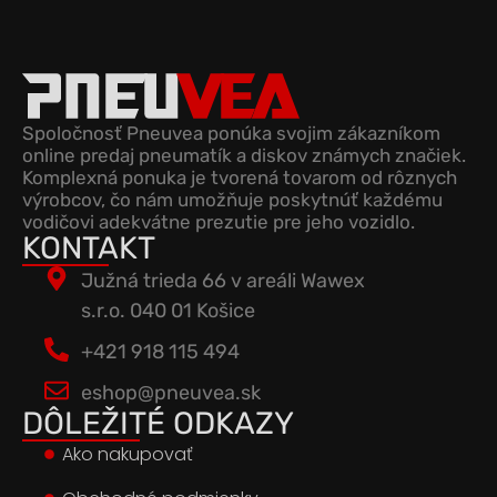
Spoločnosť Pneuvea ponúka svojim zákazníkom
online predaj pneumatík a diskov známych značiek.
Komplexná ponuka je tvorená tovarom od rôznych
výrobcov, čo nám umožňuje poskytnúť každému
vodičovi adekvátne prezutie pre jeho vozidlo.
KONTAKT
Južná trieda 66 v areáli Wawex
s.r.o. 040 01 Košice
+421 918 115 494
eshop@pneuvea.sk
DÔLEŽITÉ ODKAZY
Ako nakupovať