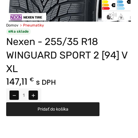
Domov
Pneumatiky
Na sklade
Nexen - 255/35 R18
WINGUARD SPORT 2 [94] V
XL
147,11
€
s DPH
−
+
Pridať do košíka