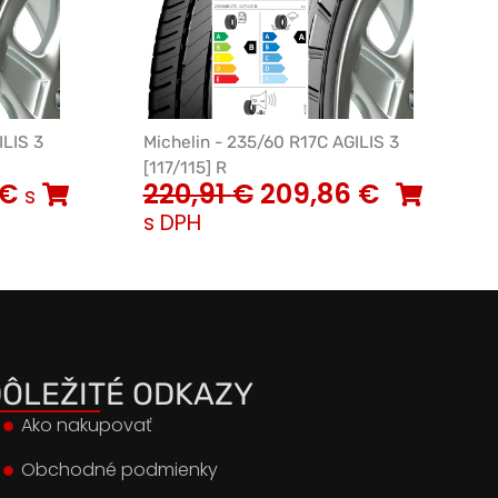
ILIS 3
Michelin - 235/60 R17C AGILIS 3
[117/115] R
€
220,91
€
209,86
€
s
s DPH
ÔLEŽITÉ ODKAZY
Ako nakupovať
Obchodné podmienky