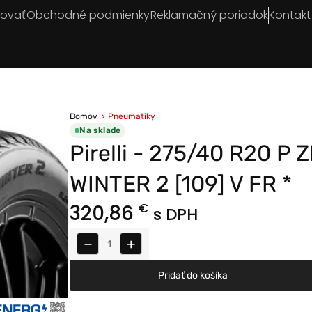
povať
Obchodné podmienky
Reklamačný poriadok
Kontakt
Domov
Pneumatiky
Na sklade
Pirelli - 275/40 R20 P 
WINTER 2 [109] V FR *
320,86
€
s DPH
−
+
Pridať do košíka