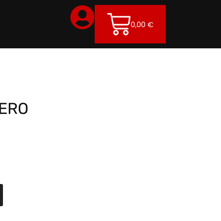
0,00
€
ZERO