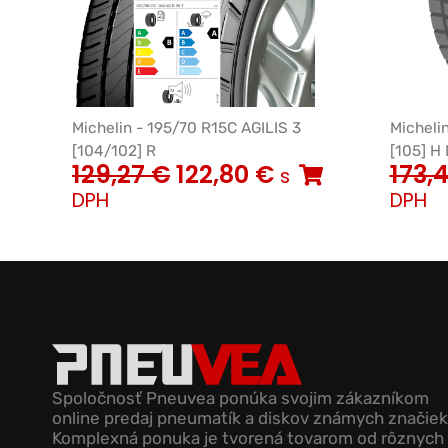
Michelin - 195/70 R15C AGILIS 3
Micheli
[104/102] R
[105] H
129,27
€
122,80
€
173,
s
DPH
DPH
Spoločnosť Pneuvea ponúka svojim zákazníkom
online predaj pneumatík a diskov známych značiek
Komplexná ponuka je tvorená tovarom od rôznych