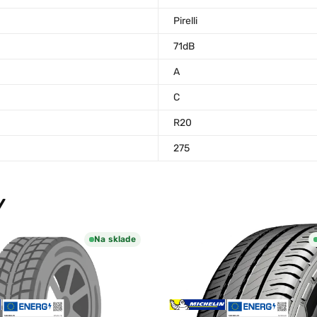
Pirelli
71dB
A
C
R20
275
Y
Na sklade