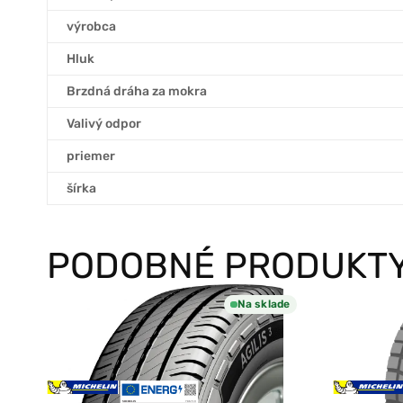
výrobca
Hluk
Brzdná dráha za mokra
Valivý odpor
priemer
šírka
PODOBNÉ PRODUKT
Na sklade