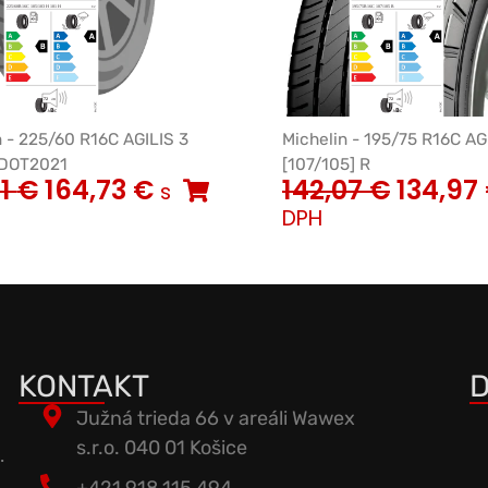
n - 225/60 R16C AGILIS 3
Michelin - 195/75 R16C AG
 DOT2021
[107/105] R
41
€
164,73
€
142,07
€
134,97
s
DPH
KONTAKT
D
Južná trieda 66 v areáli Wawex
s.r.o. 040 01 Košice
.