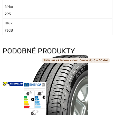
šírka
295
Hluk
73dB
PODOBNÉ PRODUKTY
Nie sú skladom – doručenie do 5 - 10 dní