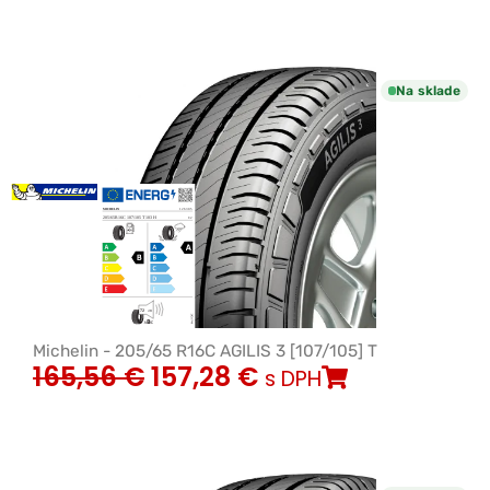
Na sklade
Michelin - 205/65 R16C AGILIS 3 [107/105] T
165,56
€
157,28
€
s DPH