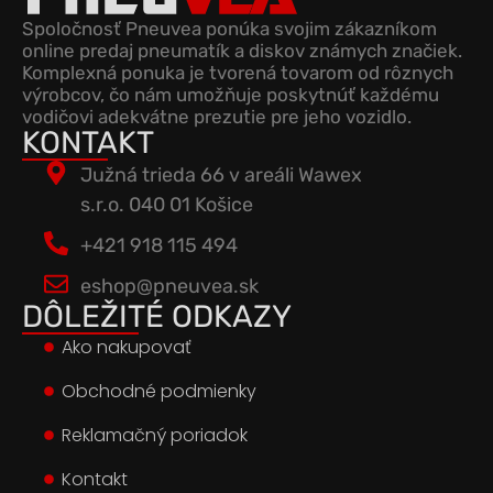
Spoločnosť Pneuvea ponúka svojim zákazníkom
online predaj pneumatík a diskov známych značiek.
Komplexná ponuka je tvorená tovarom od rôznych
výrobcov, čo nám umožňuje poskytnúť každému
vodičovi adekvátne prezutie pre jeho vozidlo.
KONTAKT
Južná trieda 66 v areáli Wawex
s.r.o. 040 01 Košice
+421 918 115 494
eshop@pneuvea.sk
DÔLEŽITÉ ODKAZY
Ako nakupovať
Obchodné podmienky
Reklamačný poriadok
Kontakt