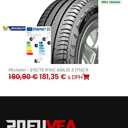
Na sklade
Michelin - 215/75 R16C AGILIS 3 [116] R
190,90
€
181,35
€
s DPH