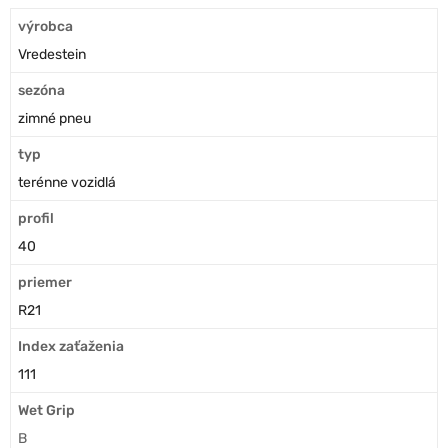
výrobca
Vredestein
sezóna
zimné pneu
typ
terénne vozidlá
profil
40
priemer
R21
Index zaťaženia
111
Wet Grip
B