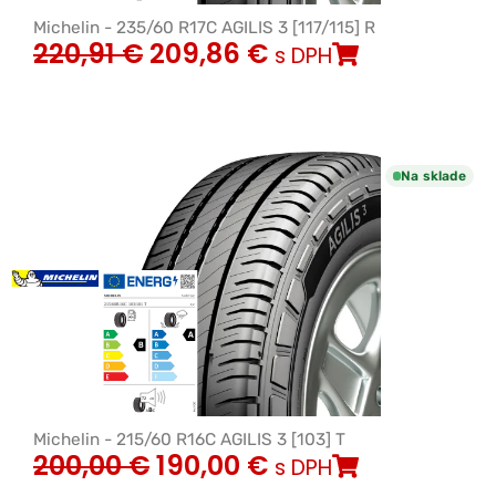
Michelin - 235/60 R17C AGILIS 3 [117/115] R
220,91
€
209,86
€
s DPH
Na sklade
Michelin - 215/60 R16C AGILIS 3 [103] T
200,00
€
190,00
€
s DPH