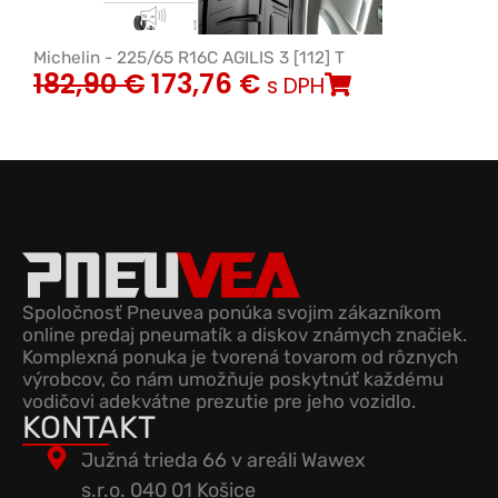
Michelin - 225/65 R16C AGILIS 3 [112] T
182,90
€
173,76
€
s DPH
Spoločnosť Pneuvea ponúka svojim zákazníkom
online predaj pneumatík a diskov známych značiek.
Komplexná ponuka je tvorená tovarom od rôznych
výrobcov, čo nám umožňuje poskytnúť každému
vodičovi adekvátne prezutie pre jeho vozidlo.
KONTAKT
Južná trieda 66 v areáli Wawex
s.r.o. 040 01 Košice