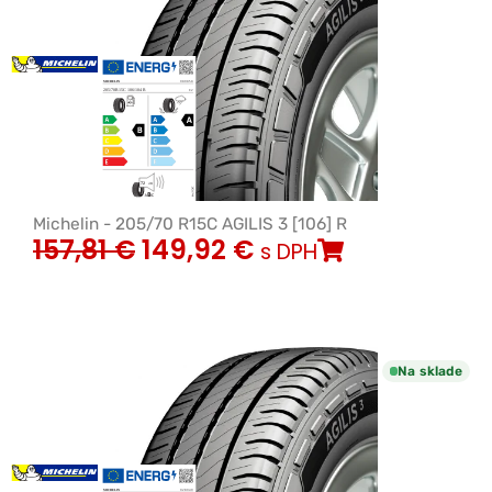
Michelin - 205/70 R15C AGILIS 3 [106] R
157,81
€
149,92
€
s DPH
Na sklade