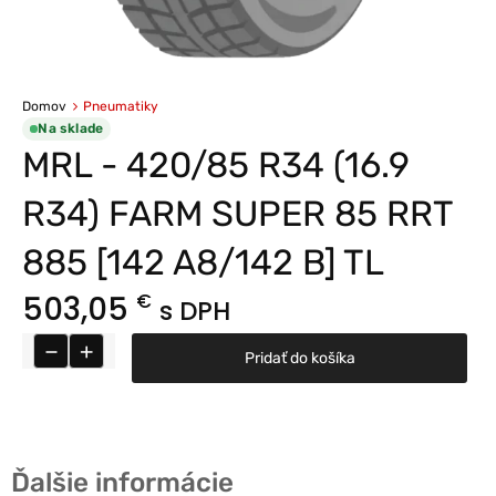
Domov
Pneumatiky
Na sklade
MRL - 420/85 R34 (16.9
R34) FARM SUPER 85 RRT
885 [142 A8/142 B] TL
503,05
€
s DPH
−
+
Pridať do košíka
Ďalšie informácie