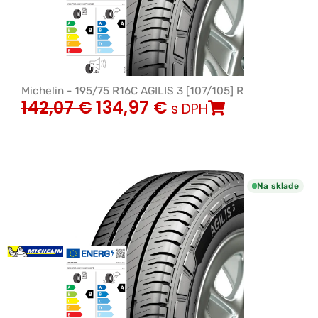
Michelin - 195/75 R16C AGILIS 3 [107/105] R
142,07
€
134,97
€
s DPH
Na sklade