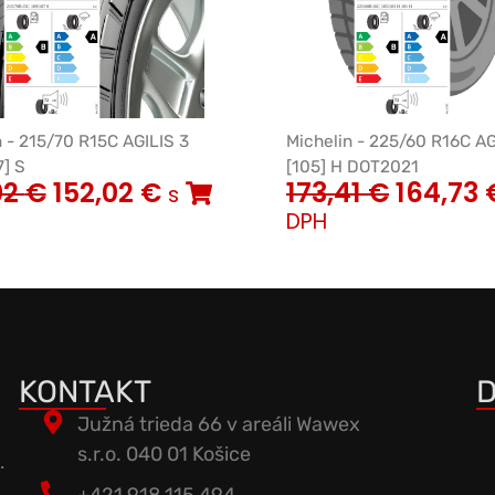
n - 215/70 R15C AGILIS 3
Michelin - 225/60 R16C AG
7] S
[105] H DOT2021
02
€
152,02
€
173,41
€
164,73
s
DPH
KONTAKT
D
Južná trieda 66 v areáli Wawex
s.r.o. 040 01 Košice
.