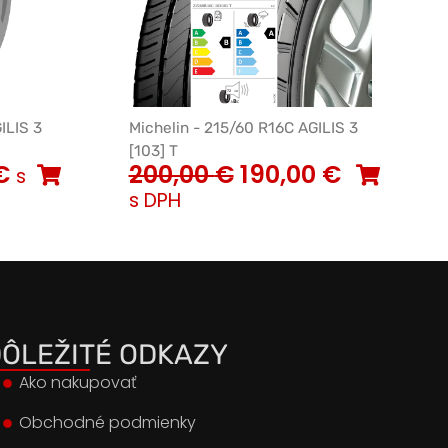
ILIS 3
Michelin - 215/60 R16C AGILIS 3
[103] T
€
200,00
€
190,00
€
s
s DPH
ÔLEŽITÉ ODKAZY
Ako nakupovať
Obchodné podmienky