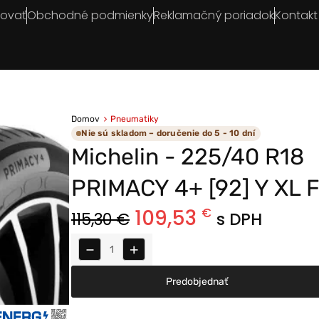
povať
Obchodné podmienky
Reklamačný poriadok
Kontakt
Domov
Pneumatiky
Nie sú skladom – doručenie do 5 - 10 dní
Michelin - 225/40 R18
PRIMACY 4+ [92] Y XL 
109,53
€
115,30
€
s DPH
−
+
Predobjednať