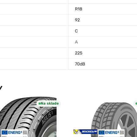
R18
92
C
A
225
70dB
Y
Na sklade