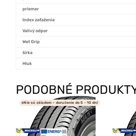
priemer
Index zaťaženia
Valivý odpor
Wet Grip
šírka
Hluk
PODOBNÉ PRODUKT
Nie sú skladom – doručenie do 5 - 10 dní