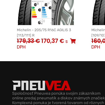
Michelin - 205/75 R16C AGILIS 3
Micheli
[113/111] R
[109/10
179,33
€
170,37
€
160,
s
DPH
DPH
Spoločnosť Pneuvea ponúka svojim zákazníkom
online predaj pneumatík a diskov známych značiek
Komplexná ponuka je tvorená tovarom od rôznych