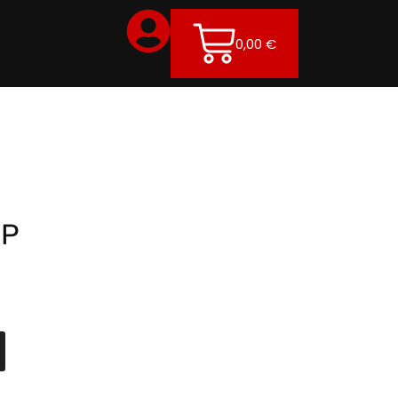
0,00
€
FP