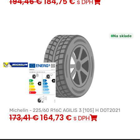
194,46
€
184,75
€
s DPH
Na sklade
Michelin - 225/60 R16C AGILIS 3 [105] H DOT2021
173,41
€
164,73
€
s DPH