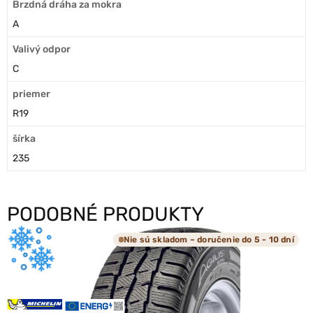
Brzdná dráha za mokra
A
Valivý odpor
C
priemer
R19
šírka
235
PODOBNÉ PRODUKTY
Nie sú skladom – doručenie do 5 - 10 dní