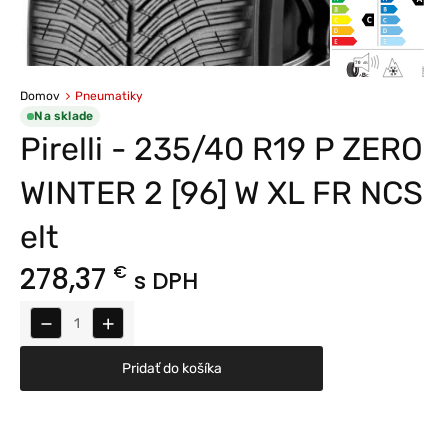
Domov
Pneumatiky
Na sklade
Pirelli - 235/40 R19 P ZERO
WINTER 2 [96] W XL FR NCS
elt
278,37
€
s DPH
−
+
Pridať do košíka