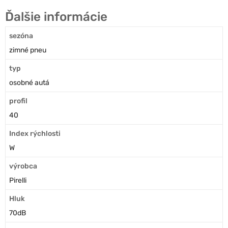
Ďalšie informácie
sezóna
zimné pneu
typ
osobné autá
profil
40
Index rýchlosti
W
výrobca
Pirelli
Hluk
70dB