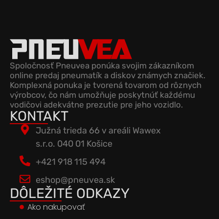
Spoločnosť Pneuvea ponúka svojim zákazníkom
online predaj pneumatík a diskov známych značiek.
Komplexná ponuka je tvorená tovarom od rôznych
výrobcov, čo nám umožňuje poskytnúť každému
vodičovi adekvátne prezutie pre jeho vozidlo.
KONTAKT
Južná trieda 66 v areáli Wawex
s.r.o. 040 01 Košice
+421 918 115 494
eshop@pneuvea.sk
DÔLEŽITÉ ODKAZY
Ako nakupovať